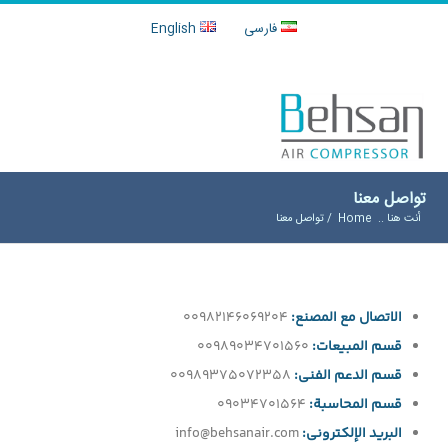
فارسی
English
تواصل معنا
أنت هنا ..
Home
/
تواصل معنا
الاتصال مع المصنع:
00982146069204
قسم المبيعات:
00989034701560
قسم الدعم الفنی:
00989375072358
قسم المحاسبة:
09034701564
البريد الإلكترونی:
info@behsanair.com