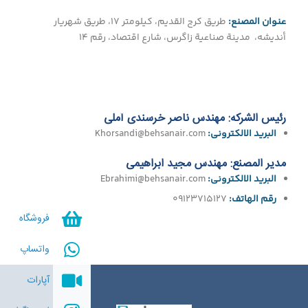
عنوان المصنع:
طريق كرج القديم، کيلومتر 17، طريق شهريار
أنديشه، مدينة صناعية زاگرس، شارع اقتصاد، رقم 14
رئیس الشرکه:
مهندس ناصر خرسندی آملی
البرید الالکترونی:
Khorsandi@behsanair.com
مدیر المصنع:
مهندس مجید ابراهیمی
البرید الالکترونی:
Ebrahimi@behsanair.com
رقم الهاتف:
09123715127
فروشگاه
واتساپ
آپارات