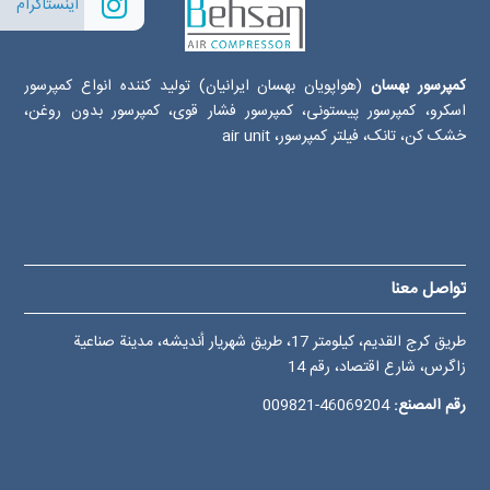
اینستاگرام
کمپرسور بهسان
(هواپویان بهسان ایرانیان) تولید کننده انواع کمپرسور
اسکرو، کمپرسور پیستونی، کمپرسور فشار قوی، کمپرسور بدون روغن،
خشک کن، تانک، فیلتر کمپرسور، air unit
تواصل معنا
طريق كرج القديم، کيلومتر 17، طريق شهريار أنديشه، مدينة صناعية
زاگرس، شارع اقتصاد، رقم 14
رقم المصنع:
46069204-009821