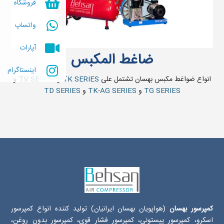
فروشگاه
واتساپ
آپارات
ضاغط المکبس
اینستاگرام
انواع ضواغط مکبس بهسان تشتمل علی
TK SERIES
و
TV SERIES
و
TG SERIES
و
TK-AG SERIES
و
TD SERIES
کمپرسور بهسان
(هواپویان بهسان ایرانیان) تولید کننده انواع کمپرسور
اسکرو، کمپرسور پیستونی، کمپرسور فشار قوی، کمپرسور بدون روغن،