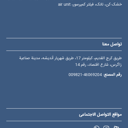
خشک کن، تانک، فیلتر کمپرسور، air unit
تواصل معنا
طريق كرج القديم، کيلومتر 17، طريق شهريار أنديشه، مدينة صناعية
زاگرس، شارع اقتصاد، رقم 14
رقم المصنع:
46069204-009821
مواقع التواصل الاجتماعی