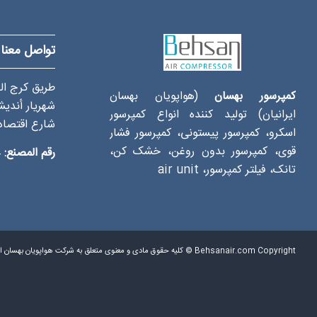
تواصل معنا
کمپرسور بهسان
(هواپویان بهسان
شهريار أنديش
ایرانیان) تولید کننده انواع کمپرسور
شارع اقتصاد، 
اسکرو، کمپرسور پیستونی، کمپرسور فشار
قوی، کمپرسور بدون روغن، خشک کن،
رقم المصنع:
1
تانک، فیلتر کمپرسور، air unit
Behsanair.com Copyright © کلیه حقوق مادی و معنوی متعلق به شرکت هواپویان بهسان ایرانیان می باشد.