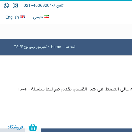
تلفن:
7-46069204--021
فارسی
English
أنت هنا ..
Home
/
کمبرسور لولبی نوع TS-FF
الضاغط اللولبي هو نوع من ضواغط الهواء. تُستخدم الضواغط اللولبية بشكل شائع في الصناعات التي تتطلب كميات كبيرة من الهواء عالي الضغط. في هذا القسم، نقدم ضواغط سلسلة TS-FF
فروشگاه