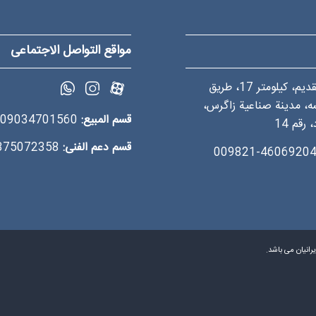
مواقع التواصل الاجتماعی
طريق كرج القديم، کيلومتر 17، طريق
ه، مدينة صناعية زاگرس،
قسم المبیع:
09034701560
رقم 14
قسم دعم الفنی:
09375072358
46069204-00982