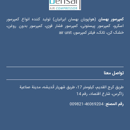
کمپرسور بهسان
(هواپویان بهسان ایرانیان) تولید کننده انواع کمپرسور
اسکرو، کمپرسور پیستونی، کمپرسور فشار قوی، کمپرسور بدون روغن،
خشک کن، تانک، فیلتر کمپرسور، air unit
تواصل معنا
طريق كرج القديم، کيلومتر 17، طريق شهريار أنديشه، مدينة صناعية
زاگرس، شارع اقتصاد، رقم 14
رقم المصنع:
46069204-009821