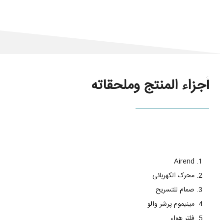
أجزاء المنتج وملحقاته
Airend
محرک الکهربائی
صمام للتسریح
مینیموم پرشر والو
فلتر هواء