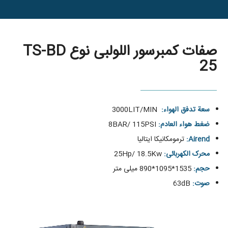
صفات کمبرسور اللولبی نوع TS-BD
25
سعة تدفق الهواء:
3000LIT/MIN
ضغط هواء العادم:
8BAR/ 115PSI
Airend:
ترمومکانیکا ایتالیا
محرک الکهربائی:
25Hp/ 18.5Kw
حجم:
1535*1095*890 میلی متر
صوت:
63dB