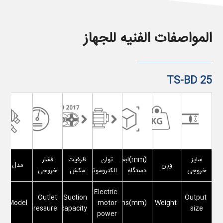
المواصفات الفنیه للجهاز
TS-BD 25
سایز
(mm)ابعاد
توان
ظرفیت
فشار
وزن
مدل
خروجی
دستگاه
الکتروموتور
مکش
خروجی
Electric
Outlet
Suction
Output
Model
Dimensions(mm)
motor
Weight
pressure
capacity
size
power