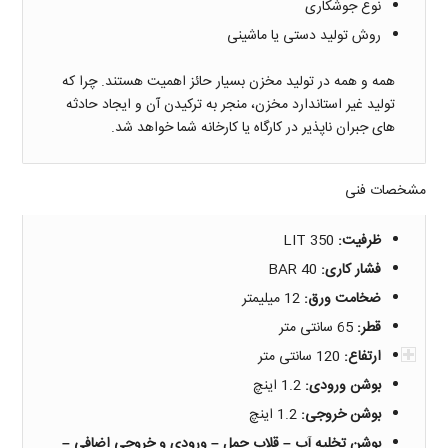
نوع جوشکاری
روش تولید دستی یا ماشینی
همه و همه در تولید مخزن بسیار حائز اهمیت هستند. چرا که
تولید غیر استاندارد مخزن، منجر به ترکیدن آن و ایجاد حادثه
های جبران ناپذیر در کارگاه یا کارخانه شما خواهد شد.
مشخصات فنی
ظرفيت:
350 LIT
فشار كاری:
40 BAR
ضخامت ورق:
12 میلیمتر
قطر:
65 سانتی متر
ارتفاع:
120 سانتی متر
بوشن ورودی:
1.2 اینچ
بوشن خروجی:
1.2 اینچ
بوشن تخلیه آب – قلاب حمل – ورودی و خروجی اضافی –