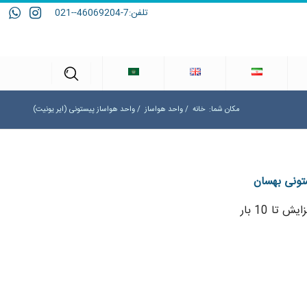
تلفن:
7-46069204--021
مکان شما:
خانه
/
واحد هواساز
/
واحد هواساز پیستونی (ایر یونیت)
ستونی بهسان