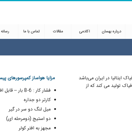
درباره بهسان
آکادمی
مقالات
تماس با ما
رسانه
ه رسمی شرکت فیاک ایتالیا در ایران می‌باشد
مزایا هواساز کمپرسورهای پی
واساز فیاک تولید می کند که از
فشار کار : 6-8 بار – قابل افزایش تا 10 بار
کارتر دو جداره
میل لنگ دو سر در گیر
دو استیج (دومرحله ای)
مجهز به افتر کولر