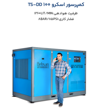
کمپرسور اسکرو TS-DD 100
ظرفیت هوادهی:1260LIT/MIN
فشار کاری:8BAR/115PSI