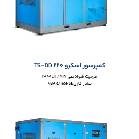
کمپرسور اسکرو TS-DD 220
ظرفیت هوادهی:2800LIT/MIN
فشار کاری:8BAR/115PSI