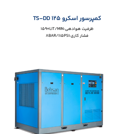
کمپرسور اسکرو TS-DD 125
ظرفیت هوادهی:1590LIT/MIN
فشار کاری:8BAR/115PSI