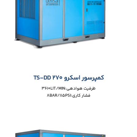
کمپرسور اسکرو TS-DD 270
ظرفیت هوادهی:3610LIT/MIN
فشار کاری:8BAR/115PSI