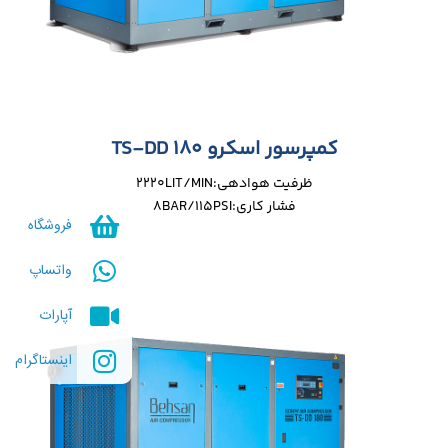
کمپرسور اسکرو TS-DD 180
ظرفیت هوادهی:2220LIT/MIN
فشار کاری:8BAR/115PSI
فروشگاه
واتساپ
آپارات
اینستاگرام