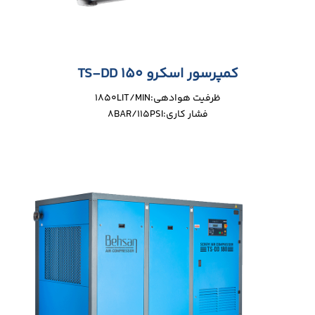
کمپرسور اسکرو TS-DD 150
ظرفیت هوادهی:1850LIT/MIN
فشار کاری:8BAR/115PSI