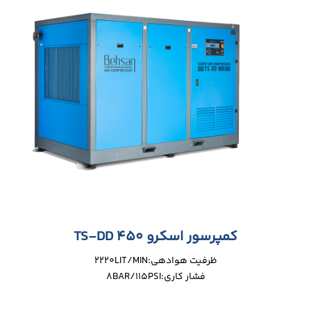
کمپرسور اسکرو TS-DD 450
ظرفیت هوادهی:2220LIT/MIN
فشار کاری:8BAR/115PSI