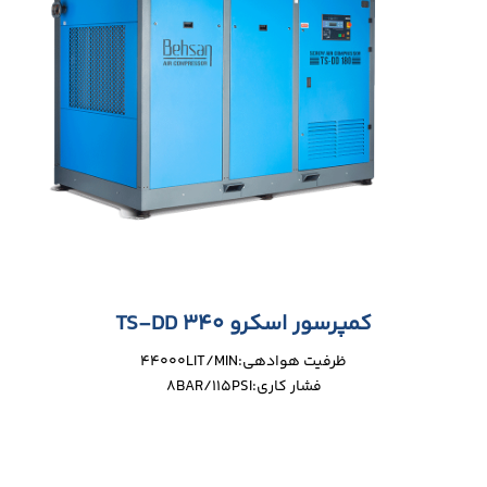
کمپرسور اسکرو TS-DD 340
ظرفیت هوادهی:44000LIT/MIN
فشار کاری:8BAR/115PSI