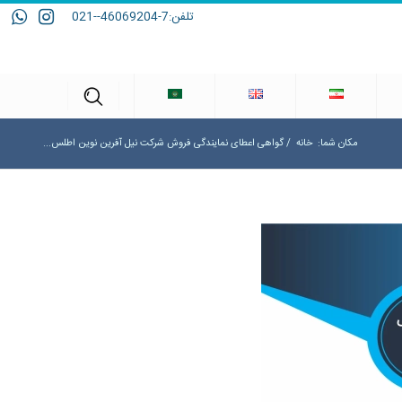
تلفن:
7-46069204--021
مکان شما:
خانه
/
ﮔﻮاﻫﯽ اﻋﻄﺎی ﻧﻤﺎﯾﻨﺪﮔﯽ ﻓﺮوش شرکت ﻧﯿﻞ آﻓﺮﯾﻦ ﻧﻮﯾﻦ اﻃﻠﺲ...