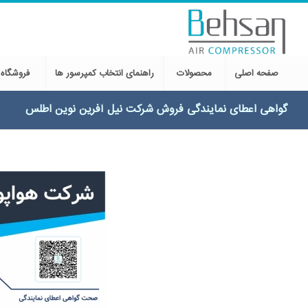
صفحه اصلی
محصولات
راهنمای انتخاب کمپرسور ها
فروشگاه
ﮔﻮاﻫﯽ اﻋﻄﺎی ﻧﻤﺎﯾﻨﺪﮔﯽ ﻓﺮوش شرکت ﻧﯿﻞ آﻓﺮﯾﻦ ﻧﻮﯾﻦ اﻃﻠﺲ