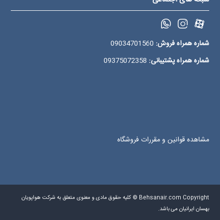
شماره همراه فروش:
09034701560
شماره همراه پشتیبانی:
09375072358
مشاهده قوانین و مقررات فروشگاه
Behsanair.com Copyright © کلیه حقوق مادی و معنوی متعلق به شرکت هواپویان
بهسان ایرانیان می باشد.