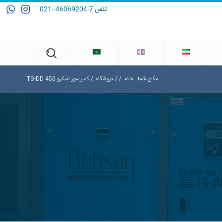
تلفن:
7-46069204--021
مکان شما:
خانه
/
/
فروشگاه
/
کمپرسور اسکرو TS-DD 450