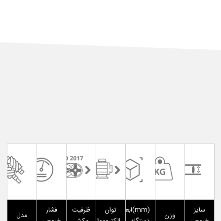
سایز
(mm)ابعاد
توان
ظرفیت
فشار
وزن
مدل