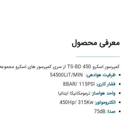
معرفی محصول
کمپرسور اسکرو TS-BD 450 از سری کمپرسور های اسکرو مجموعه بهسان دارای ویژگی های زیر است:
ظرفیت هوادهی:
54500LIT/MIN
فشار کاری:
8BAR/ 115PSI
واحد هواساز:
ترمومکانیکا ایتالیا
الکتروموتور:
450Hp/ 315Kw
صدا:
75dB