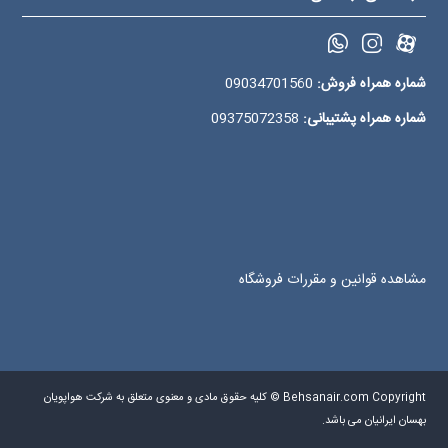
شماره همراه فروش:
09034701560
شماره همراه پشتیبانی:
09375072358
مشاهده قوانین و مقررات فروشگاه
Behsanair.com Copyright © کلیه حقوق مادی و معنوی متعلق به شرکت هواپویان
بهسان ایرانیان می باشد.