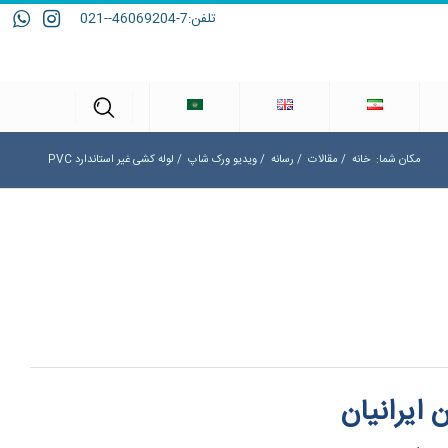
تلفن:
7-46069204--021
مکان شما:
خانه
/
مقالات
/
رسانه
/
ویدیو ورک شاپ
/
لوله کشی غیر استاندارد PVC