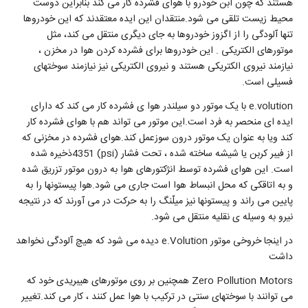
هستند که چون ابن خودرو با هوای فشرده کار می کند بنابراین دوست
محیط زیست تلقی می شود.منتقدان این ایده معتقدند که این خودروها
تنها آلودگی را از اگزوز خودروها به جای دیگری منتقل می کند، مثل
موتورهای الکتریکی . این خودروها برای فشرده کردن هوا در مخزن ،
نیازمند نیروی الکتریکی هستند و نیروی الکتریکی نیز نیازمند سوختهای
فسیلی است.
e.volution با یک موتور دو سیلندر هوا ی فشرده کار می کند که دارای
ایده ای منحصر به فرد است.این موتور می تواند هم با هوای فشرده کار
کند ویا به عنوان یک موتور درون سوزعمل کند.هوای فشرده در مخزنی که
از فیبر کربن یا شیشه ساخته شده ، تحت فشار (psi) 4351ذخیره شده
است. این هوای فشرده توسط انژکتورهای هوا به درون موتور تزریق شده
و به اتاقکی که محل انبساط هوا است جاری می شود.هوا پیستونها را به
پایین می راند و پیستونها نیز میلّنگ را به حرکت در می آورند که در نتیجه
نیرو به وسیله ی نقلیه منتقل می شود.
در اینجا خروخی موتور e.Volution دیده می شود که هیچ آلودگی نخواهد
داشت
Zero Pollution Motors همچنین بر روی موتورهای هیبریدی خود که
می توانند با سوختهای سنتی در ترکیب با هوا عمل کنند ، کار می کند.تغییر