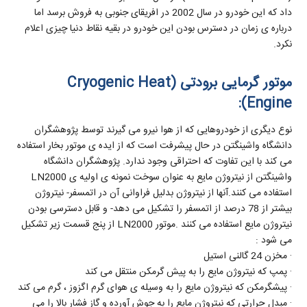
داد که این خودرو در سال 2002 در افریقای جنوبی به فروش برسد اما
درباره ی زمان در دسترس بودن این خودرو در بقیه نقاط دنیا چیزی اعلام
نکرد.
موتور گرمایی برودتی (Cryogenic Heat
Engine):
نوع دیگری از خودروهایی که از هوا نیرو می گیرند توسط پژوهشگران
دانشگاه واشینگتن در حال پیشرفت است که از ایده ی موتور بخار استفاده
می کند با این تفاوت که احتراقی وجود ندارد. پژوهشگران دانشگاه
واشینگتن از نیتروژن مایع به عنوان سوخت نمونه ی اولیه ی LN2000
استفاده می کنند.آنها از نیتروژن بدلیل فراوانی آن در اتمسفر- نیتروژن
بیشتر از 78 درصد از اتمسفر را تشکیل می دهد- و قابل دسترسی بودن
نیتروژن مایع استفاده می کنند .موتور LN2000 از پنج قسمت زیر تشکیل
می شود :
· مخزن 24 گالنی استیل
· پمپ که نیتروژن مایع را به پیش گرمکن منتقل می کند
· پیشگرمکن که نیتروژن مایع را به وسیله ی هوای گرم اگزوز ، گرم می کند
· مبدل حرارتی که نیتروژن مایع را به جوش آورده و گاز فشار بالا را می