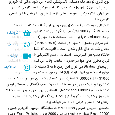
نوع انرژی توسط یک دستگاه الکترونیکی انجام می شود.زمانی که خودرو
در سرعتی زیرKm/h 60 حرکت می کند این موتور با هوا کار می کند.در
سرعتهای بالاتر موتور با سوخت هایی از قبیل بنزین ، گازوئیل یا گاز طبیعی
کار می کند.
تانکرهای سوخت در قسمت زیرین خودرو قرار گرفته اند که می توانند
حدود 79 گالن (300 لیتر) هوا را نگهداری کنند که این هوای فشرده می
فروشگاه
تواند e.Volution را برای طی مسافت 124 مایل (200 کیلومتر) با حد
اکثر سرعتی معادل 60 مایل در ساعت (Km/h 96.5 ) تغذیه کند.وقتی که
واتساپ
مخزن شما در حال خالی شدن است ، کافیست که شما در نزدیکترین
جایگاه پمپ هوا کنار بزنید . استفاده از منبع الکتریکی خانگی برای دوباره پر
آپارات
کردن مخزن های هوا در حدود 4 ساعت وقت می گیرد ، اگرچه با استفاده
از پمپهای فشار بالا می توان این زمان را به 3 دقیقه کاهش داد.
اینستاگرام
موتور این خودرو تنها نیازمند 0.8 لیتر روغن بوده که راننده باید در هر
31000 مایل (50000 کیلومتر) ان را تعویض کند.این خودرو به یک جعبه
دنده ی اتوماتیک مجهز خواهد شد، با محرک عقب (rwd) و سیستم فرمان
دنده شانه ای (Rock and Pinion) .فاصله ی بین محور جلو و عقب 2.89
متر ، وزن حدود 700 کیلو گرم (1.543 پوند) ، طول حدود 3.81 متر ،
ارتفاع 1.74 متر و عرض 1.71 متر خواهد بود.
نخستین نمایش عمومی e.Volution در نمایشگاه اتومبیل افریقای جنوبی
(Auto Africa Expo 2000) در سال 2000 بود. Zero Pollution وعده