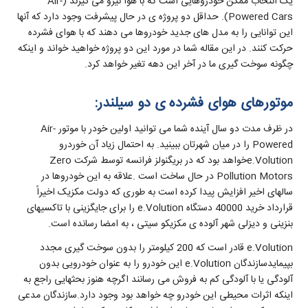
یک انتخاب ممکن خودروهایی است که با هوا نیرو می گیرند (Air-
Powered Cars). حداقل دو پروژه ی در حال پیشرفت وجود دارد که آنها
این توانایی را به مدل های جدید خودروها می دهند که با هوای فشرده
حرکت کنند. در این مقاله شما در مورد این دو پروژه خواهید خواند و اینکه
چگونه سوخت گیری ما در آخر این دهه تغیر خواهد کرد.
موتورهای هوای فشرده ی دو سیلندر:
در ظرف مدت دو سال آینده شما می توانید اولین خودر با موتور Air-
Powered را در میان شهرتان ببینید. به احتمال زیاد آن خوردرو
e.Volutionخواهد بود که در بریگنولز فرانسه توسط شرکت Zero
Pollution Motors در حال ساخت است .علاقه به این خودروها در
سالهای اخیر افزایش پیدا کرده است به طوری که دولت مکزیک اخیراً
قرارداد خرید 40000 دستگاه e.Volution را برای جایگزینی با تاکسیهای
بنزینی و دیزلی شهر آلوده ی مکزیکو سیتی ، به امضا رسانده است.
e.Volution قادر است که 200 کیلومتر را بدون سوخت گیری مجدد
بپیمایدسازندگان e.Volution این خودرو را به عنوان خودرویی بدون
آلودگی یا با آلودگی کم به فروش می رسانند اگرچه هنوز بحثهایی راجع به
اینکه اثرات محیطی این خودرو چه خواهد بود وجود دارد.سازندگان مدعی