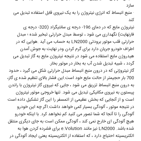
سازد
· منبع انبساط که انرژی نیتروژن را به یک نیروی قابل استفاده تبدیل می
کند
نیتروژن مایع که در دمای 196- درجه ی سانتیگراد (320- درجه ی
فارنهایت) نگهداری می شود ، توسط مبدل حرارتی تبخیر شده ؛ مبدل
حرارتی قلب موتور برودتی LN2000 به حساب می آید .هوایی که در
اطراف خودرو جریان دارد برای گرم کردن ودر نهایت به جوش آمدن
هیدروژن مایع استفاده می شود در نتیجه نیتروژن مایع به گاز تبدیل می
گردد ، شبیه تبدیل شدن آب به بخار در موتور بخار.
گاز نیتروژنی که در درون منبع انبساط مبدل حرارتی شکل می گیرد ، حدود
700 بار حجیمتر از حالت مایع خود است.این فشار بالای تنظیم شده ی گاز،
به درون منبع انبساط تزریق می شود ، جایی که نیروی گاز نیتروژن با راندن
پیستون به نیروی مکانیکی تبدیل می شود. تنها خروجی موتور نیتروژن
است و از آنجایی که بخش عظیمی از اتمسفر را این گاز تشکیل داده است
در نتیجه موتور ، آلودگی بسیار کمی خواهد داشت.اگر چه این خودرو
آلودگی را تا آنجا که شما تصور می کنید کم نخواهد کرد. با اینکه خودرو
هیچ آلودگی ای خارج نمی کند ، آلودگی ممکن است به جای دیگری منتقل
شده باشد. LN2000 نیز مانند e.Volution برای فشرده کردن هوا به
الکتریسیته احتیاج دارد ، که استفاده از الکتریسیته یعنی ایجاد آلودگی در