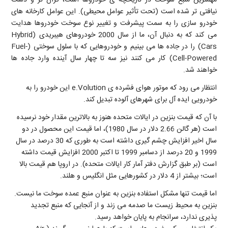
نیافتی تر شده است (تحت تأثیر عوامل محیطی). این عوامل کارخانه های
خودرو سازی را به سمت پیشرفت و تغییر نوع سوخت خودروها هدایت
می کند که به دنبال آن، ما از سال 2000 خودروهای هیبریدی (Hybrid
Cars) را در جاده ها می بینیم و خودروهایی که با سلول سوختی (Fuel-
Cell-Powered) کار می کنند نیز سه تا چهار سال آینده وارد جاده ها
خواهند شد.
انتظار می رود که موتور هوای فشرده ی e.Volution این خودرو را به
خودرویی ایده آل برای شهرهای آلوده تبدیل کند.
با آن که قیمت بنزین در ایالات متحده هنوز به بالاترین مقدار خود نرسیده
است (هر گالن 2.66 دلار در سال 1980)، اما قیمت این محصول در دو
سال اخیر افزایش چشم گیری داشته است به طوری که 30 درصد در سال
1999 و 20 درصد از دسامبر 1999 تا اکتبر 2000 افزایش قیمت داشته
است (بر طبق گزارش دفتر آمار کار ایالات متحده). در اروپا هم قیمت بالا
است؛ بیشتر از 4 دلار در کشورهایی مثل انگلیس و هلند.
اما قیمت تنها مشکل استفاده بنزین به عنوان منبع عمده سوخت ما نیست.
بنزین به محیط زیست ما صدمه می زند و از آنجایی که منبع تجدید
پذیری ندارد، سرانجام به پایان خواهد رسید.