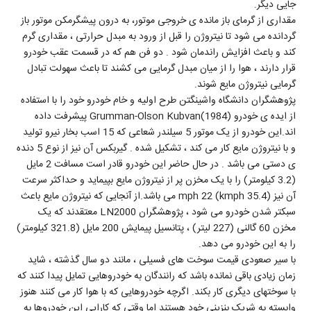
جایی دیگر.
مقداری از گرمای باز مانده ی خروجی موتور، به درون پیشگرمکن موتور باز
گردانده می شود تا نیتروژن را قبل از ورود به مبدل حرارتی ، مقداری گرم
کند و باعث افزایش راندمان شود . دو فن هم که در قسمت عقب خودرو
قرار دارند ، هوا را از میان مبدل گرمایی می کشند تا باعث سهولت تبادل
گرمایی نیتروژن مایع شوند.
پژوهشگران دانشگاه واشینگتن طرح اولیه و خام خودرو خود را با استفاده
از ایده ی خودرو Grumman-Olson Kubvan(1984) پیشرفت داده
اند.این خودرو از یک موتور 5 سیلندر شعاعی که 15 اسب بخار نیرو تولید
و با نیتروژن مایع کار می کند ، تشکیل شده . گیربکس آن نیز از نوع 5 دنده
ی دستی می باشد . در حال حاضر این خودرو قادر است مسافت 2 مایل
(3.2 کیلومتر) را با یک مخزن پر از نیتروژن مایع بپیماید و حداکثر سرعت
آن نیز mph 22 (kmph 35.4) می باشد.از آنجایی که نیتروژن مایع باعث
سبکتر شدن خودرو می شود ، پژوهشگران LN2000 معتقدند که یک
مخزن 60 گالنی (227 لیتر) ، پتانسیل پیمایش 200 مایل (321.8 کیلومتر)
را به این خودرو می دهد.
با سیر صعودی قیمت سوخت های فسیلی ، مانند دو سال گذشته ، شاید
زمان زیادی باقی نمانده باشد که رانندگان به خودروهایی تمایل پیدا کنند که
با سوختهای دیگری کار بکند. اگرچه خودروهایی که با هوا کار می کنند هنوز
وابسته به شریک بنزینی خود هستند اما وقتی که کارایی این خودروها به