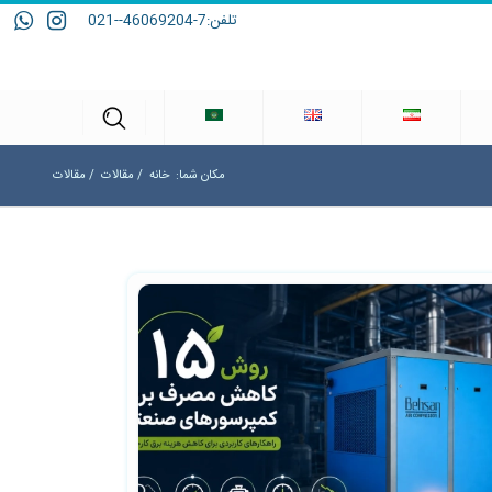
تلفن:
7-46069204--021
مکان شما:
خانه
/
مقالات
/
مقالات