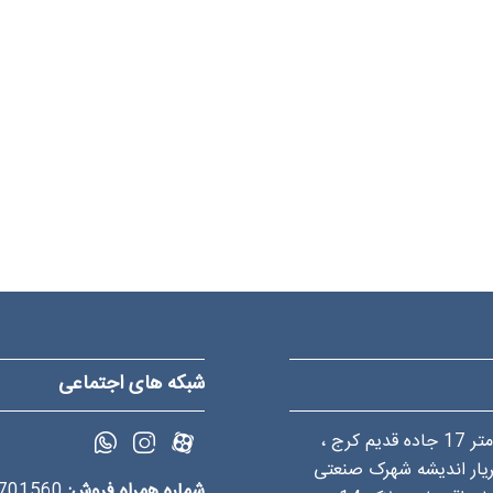
شبکه های اجتماعی
کیلومتر 17 جاده قدیم کرج ،
یار اندیشه شهرک صنعتی
شماره همراه فروش:
09034701560