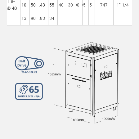
TS-
10
150
4.43
155
40
30
890
1095
1535
747
1/4 "1
BD 40
13
190
3.83
134