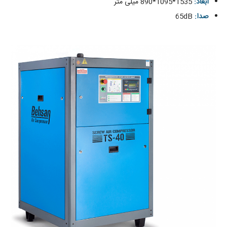
ابعاد:
1535*1095*890 میلی متر
صدا:
65dB