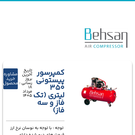
کمپرسور
تاریخ
مشاوره
آخرین
پیستونی
خرید
بروز
رسانی :
محصول
350
18
مرداد
لیتری (تک
1405
فاز و سه
فاز)
توجه : با توجه به نوسان نرخ ارز
قیمت های درج شده دارای