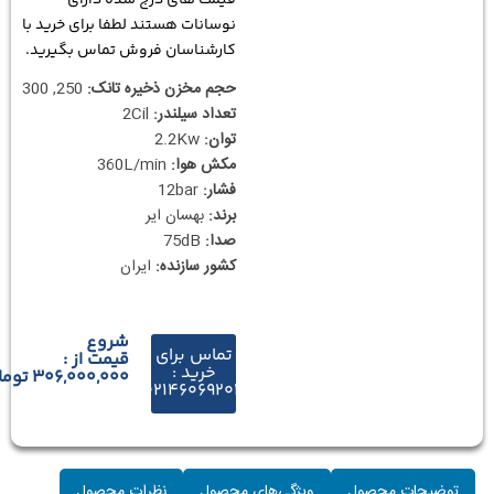
نوسانات هستند لطفا برای خرید با
کارشناسان فروش تماس بگیرید.
حجم مخزن ذخیره تانک:
250, 300
تعداد سیلندر:
2Cil
توان:
2.2Kw
مکش هوا:
360L/min
فشار:
12bar
برند:
بهسان ایر
صدا:
75dB
کشور سازنده:
ایران
شروع
تماس برای
قیمت از :
خرید :
306,000,000
توما
02146069204
توضیحات محصول
ویژگی‌های محصول
نظرات محصول