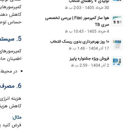
تولیدی + راهنمای انتخاب
کمپرسورهایی
30 خرداد 1405 - 2:03 ب.ظ
هوا ساز کمپرسور Fiac | بررسی تخصصی
حساس توصی
سری TB
4 خرداد 1405 - 10:43 ب.ظ
5. سیستم خنک‌کننده
۱۰ روز بهره‌برداری بدون ریسک انتخاب
17 آذر 1404 - 1:46 ب.ظ
کمپرسورهای 
اطمینان حا
فروش ویژه جشنواره پاییز
2 آذر 1404 - 2:59 ب.ظ
در محیط‌هایی با دمای محیطی 
6. مصرف انرژی و بهره‌وری
هزینه انرژی 
کاهش هزینه‌
مثال:
فرض کنید یک کمپرسور با قدرت 30 کیلو