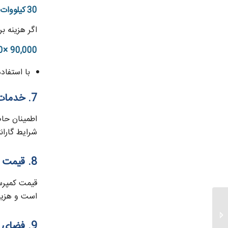
30 کیلووات × 10 ساعت در روز × 300 روز کاری در سال = 90,000 کیلووات‌ ساعت
اگر هزینه برق صنعتی 500 تومان به ازای هر کیلووات‌سا
0
×
90
,
000
با استفاده از کمپرسور 
7. خدمات پس از فروش و گارانتی
اطمینان حا
شرایط گاران
8. قیمت کمپرسور
قیمت کمپرسو
است و هزینه
10 نکته مهم که عمر
کمپرسور شما را زیاد
9. فضای نصب و شرایط محیطی
میکند...