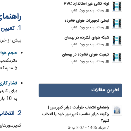
لوله کشی غیر استاندارد PVC
in:
رسانه
,
ویدیو ورک شاپ
راهنما
ایمنی تجهیزات هوای فشرده
1. تعیین نیازهای هوای فشرده
in:
رسانه
,
ویدیو ورک شاپ
شبکه هوای فشرده در بهسان
پیش از خرید
in:
رسانه
,
ویدیو ورک شاپ
حجم هوای 
کیفیت هوای فشرده در بهسان
in:
رسانه
,
ویدیو ورک شاپ
5 مترمکعب در دقیقه (m³/min) هوای فشرده مصرف می‌کنند. این مقدار باید به‌عنوان حداقل دبی کمپرسور در نظر گرفته شود.
فشار کاری
آخرین مقالات
به 10 بار برسد.
راهنمای انتخاب ظرفیت درایر کمپرسور |
2. انتخاب نوع کمپرسور اسکرو
چگونه درایر مناسب کمپرسور خود را انتخاب
کنیم؟
کمپرسورهای 
7 مرداد 1405 - 8:07 ب.ظ