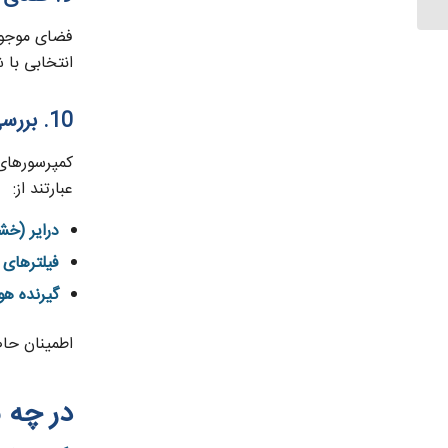
فضای موجود 
انتخابی با
10. بررسی تجهیزات جانبی
کمپرسورهای 
عبارتند از:
درایر (خش
فیلترهای 
گیرنده هو
اطمینان حاص
در چه ش