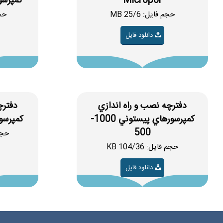
Micropor
کمپرسو
حجم فایل: 25/6 MB
حجم 
دانلود فایل
دفترچه نصب و راه اندازي
دفترچ
کمپرسورهاي پيستوني 1000-
کمپرسور
500
حجم ف
حجم فایل: 104/36 KB
دانلود فایل